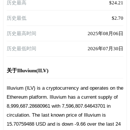
历史最高
$24.21
历史最低
$2.70
历史最高时间
2025年08月06日
历史最低时间
2026年07月30日
关于Illuvium(ILV)
Illuvium (ILV) is a cryptocurrency and operates on the
Ethereum platform. Illuvium has a current supply of
8,999,687.28680961 with 7,596,807.64643701 in
circulation. The last known price of Illuvium is
15.70759488 USD and is down -9.66 over the last 24