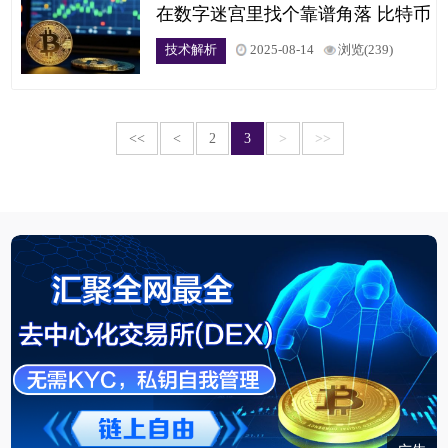
在数字迷宫里找个靠谱角落 比特币
交易平台的那些事儿你得知道
技术解析
2025-08-14
浏览(239)
<<
<
2
3
>
>>